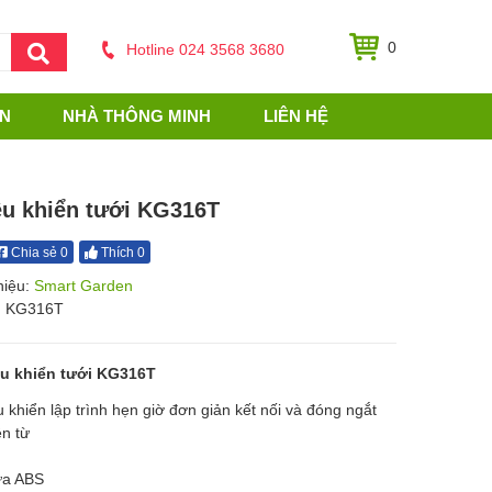
0
Hotline 024 3568 3680
ỆN
NHÀ THÔNG MINH
LIÊN HỆ
ều khiển tưới KG316T
Chia sẻ 0
Thích 0
hiệu:
Smart Garden
: KG316T
ều khiển tưới KG316T
u khiển lập trình hẹn giờ đơn giản kết nối và đóng ngắt
ện từ
ựa ABS