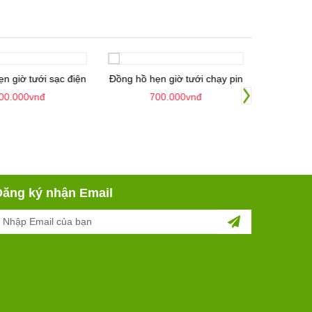
hẹn giờ tưới chạy pin
Bộ điều khiển đa kênh X-Core
700.000vnđ
Liên hệ
Đăng ký nhận Email