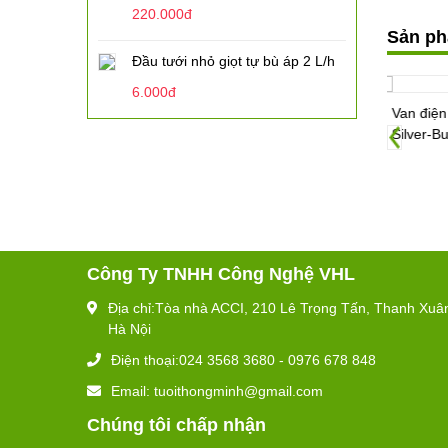
220.000đ
Sản ph
Đầu tưới nhỏ giọt tự bù áp 2 L/h
6.000đ
Van điện từ
Van điện từ Weathermatic
Cảm 
Silver-Bullet 12000 Series
Liên hệ
Liên hệ
Công Ty TNHH Công Nghệ VHL
Địa chỉ:Tòa nhà ACCI, 210 Lê Trọng Tấn, Thanh Xuâ
Hà Nội
Điện thoại:024 3568 3680 - 0976 678 848
Email: tuoithongminh@gmail.com
Chúng tôi chấp nhận