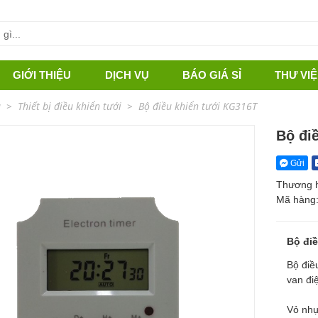
GIỚI THIỆU
DỊCH VỤ
BÁO GIÁ SỈ
THƯ VI
DỰ ÁN CẢNH QUAN
ủ
Thiết bị điều khiển tưới
Bộ điều khiển tưới KG316T
DỰ ÁN NÔNG NGHIỆP
Bộ đi
Gửi
Thương 
Mã hàng
Bộ đi
Bộ điề
van đi
Vỏ nh