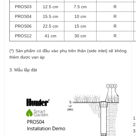
PROS03
12.5 cm
7.5 cm
R
PROS04
15.5 cm
10 cm
R
PROS06
22.5 cm
15 cm
R
PROS12
41 cm
30 cm
R
(*) Sản phẩm có đầu vào phụ trên thân (side inlet) sẽ không
thêm được van áp
3. Mẫu lắp đặt
1
2
3