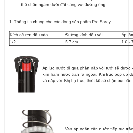
thể chôn ngầm dưới đất cùng với đường ống.
1. Thông tin chung cho các dòng sản phẩm Pro Spray
Kích cỡ ren đầu vào
Đường kính đầu vòi
Áp là
1/2''
5.7 cm
1.0 - 
Áp lực nước đi qua phần nắp vòi tưới sẽ được ki
kìm hãm nước tràn ra ngoài. Khi trục pop up đạt
và nắp vòi. Khị hạ trục, thiết kế sẽ chặn bụi bẩn
Van áp ngăn cản nước tiếp tục trào