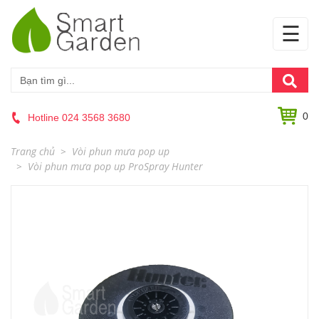
☰
0
Hotline 024 3568 3680
Trang chủ
Vòi phun mưa pop up
Vòi phun mưa pop up ProSpray Hunter