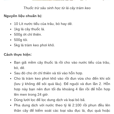
Thuốc trừ sâu sinh học từ lá cây tràm keo
Nguyên liệu chuẩn bị:
10 Lít nước tiểu của trâu, bò hay dê.
1kg lá cây thuốc lá.
500g ớt chỉ thiên.
500g tỏi.
5kg lá tràm keo phơi khô.
Cách thực hiện:
Bạn giã mềm cây thuốc lá rồi cho vào nước tiểu của trâu,
bò, dê.
Sau đó cho ớt chỉ thiên và tỏi vào hỗn hợp.
Cho lá tràm keo phơi khô vào rồi đun vừa cho đến khi sôi
(lưu ý không để sôi quá lâu). Để nguội và đun lần 2. Hỗn
hợp này bạn nên đun tối đa khoảng 4 lần rồi để hỗn hợp
lên men trong 24 giờ.
Dùng lưới lọc để lọc dung dịch và loại bỏ bã.
Pha dung dịch với nước theo tỷ lệ 2:100 rồi phun đều lên
thân cây để kiểm soát các loại sâu đục lá, đục quả hoặc