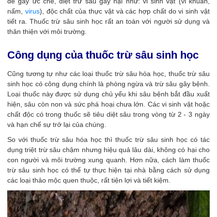
để gây ức chế, diệt trừ sâu gây hại như: vi sinh vật (vi khuẩn,
nấm,
virus
), độc chất của thực vật và các hợp chất do vi sinh vật
tiết ra. Thuốc trừ sâu sinh học rất an toàn với người sử dụng và
thân thiện với môi trường.
Công dụng của thuốc trừ sâu sinh học
Cũng tương tự như các loại thuốc trừ sâu hóa học, thuốc trừ sâu
sinh học có công dụng chính là phòng ngừa và trừ sâu gây bệnh.
Loại thuốc này được sử dụng chủ yếu khi sâu bệnh bắt đầu xuất
hiện, sâu còn non và sức phá hoại chưa lớn. Các vi sinh vật hoặc
chất độc có trong thuốc sẽ tiêu diệt sâu trong vòng từ 2 - 3 ngày
và hạn chế sự trở lại của chúng.
So với thuốc trừ sâu hóa học thì thuốc trừ sâu sinh học có tác
dụng triệt trừ sâu chậm nhưng hiệu quả lâu dài, không có hại cho
con người và môi trường xung quanh. Hơn nữa, cách làm thuốc
trừ sâu sinh học có thể tự thực hiện tại nhà bằng cách sử dụng
các loại thảo mộc quen thuộc, rất tiện lợi và tiết kiệm.