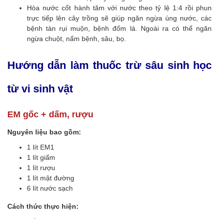
Hòa nước cốt hành tăm với nước theo tỷ lệ 1:4 rồi phun
trực tiếp lên cây trồng sẽ giúp ngăn ngừa úng nước, các
bệnh tàn rụi muộn, bệnh đốm lá. Ngoài ra có thể ngăn
ngừa chuột, nấm bệnh, sâu, bọ.
Hướng dẫn làm thuốc trừ sâu sinh học
từ vi sinh vật
EM gốc + dấm, rượu
Nguyên liệu bao gồm:
1 lít EM1
1 lít giấm
1 lít rượu
1 lít mật đường
6 lít nước sạch
Cách thức thực hiện: