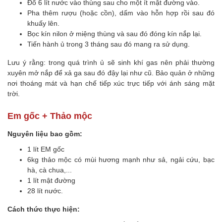
Đổ 6 lít nước vào thùng sau cho một ít mật đường vào.
Pha thêm rượu (hoặc cồn), dấm vào hỗn hợp rồi sau đó
khuấy lên.
Bọc kín nilon ở miệng thùng và sau đó đóng kín nắp lại.
Tiến hành ủ trong 3 tháng sau đó mang ra sử dụng.
Lưu ý rằng: trong quá trình ủ sẽ sinh khí gas nên phải thường
xuyên mở nắp để xả ga sau đó đậy lại như cũ. Bảo quản ở những
nơi thoáng mát và hạn chế tiếp xúc trực tiếp với ánh sáng mặt
trời.
Em gốc + Thảo mộc
Nguyên liệu bao gồm:
1 lít EM gốc
6kg thảo mộc có mùi hương mạnh như sả, ngải cứu, bạc
hà, cà chua,...
1 lít mật đường
28 lít nước.
Cách thức thực hiện: