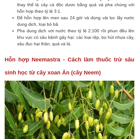
thay thế lá cây cà độc dược bằng quả và pha chúng với
hỗn hợp theo tỷ lệ 3:1.
Để hỗn hợp lên men sau 24 giờ và dùng vải lọc lấy nước
dung dịch, loại bỏ bã.
Pha dung dịch với nước theo tỷ lệ 2:100 rồi phun đều lên
khu vực có sâu bệnh gây hại: các loại rệp, bọ hút nhựa cây,
sâu đục hại thân, quả và lá.
Hỗn hợp Neemastra - Cách làm thuốc trừ sâu
sinh học từ cây xoan Ấn (cây Neem)