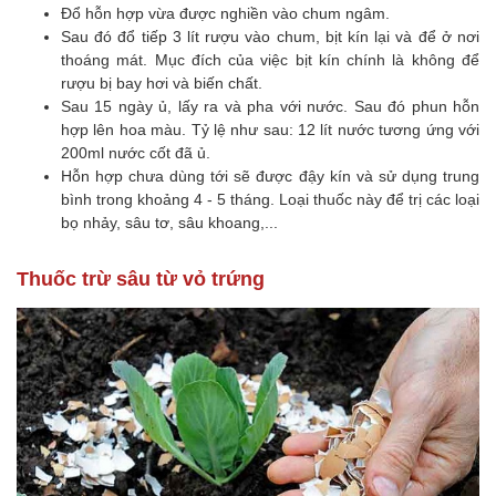
Đổ hỗn hợp vừa được nghiền vào chum ngâm.
Sau đó đổ tiếp 3 lít rượu vào chum, bịt kín lại và để ở nơi
thoáng mát. Mục đích của việc bịt kín chính là không để
rượu bị bay hơi và biến chất.
Sau 15 ngày ủ, lấy ra và pha với nước. Sau đó phun hỗn
hợp lên hoa màu. Tỷ lệ như sau: 12 lít nước tương ứng với
200ml nước cốt đã ủ.
Hỗn hợp chưa dùng tới sẽ được đậy kín và sử dụng trung
bình trong khoảng 4 - 5 tháng. Loại thuốc này để trị các loại
bọ nhảy, sâu tơ, sâu khoang,...
Thuốc trừ sâu từ vỏ trứng