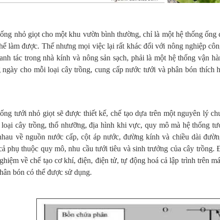
ống nhỏ giọt cho một khu vườn bình thường, chỉ là một hệ thống ống 
hể làm được. Thế nhưng mọi việc lại rất khác đối với nông nghiệp côn
canh tác trong nhà kính và nông sản sạch, phải là một hệ thống vận h
g ngày cho mỗi loại cây trồng, cung cấp nước tưới và phân bón thíc
ống tưới nhỏ giọt sẽ được thiết kế, chế tạo dựa trên một nguyên lý 
 loại cây trồng, thổ nhưỡng, địa hình khi vực, quy mô mà hệ thống t
 nhau về nguồn nước cấp, cột áp nước, đường kính và chiều dài đườ
 cả phụ thuộc quy mô, nhu cầu tưới tiêu và sinh trưởng của cây trồng. 
ghiệm về chế tạo cơ khí, điện, điện tử, tự động hoá cả lập trình trên 
phân bón có thể được sử dụng.