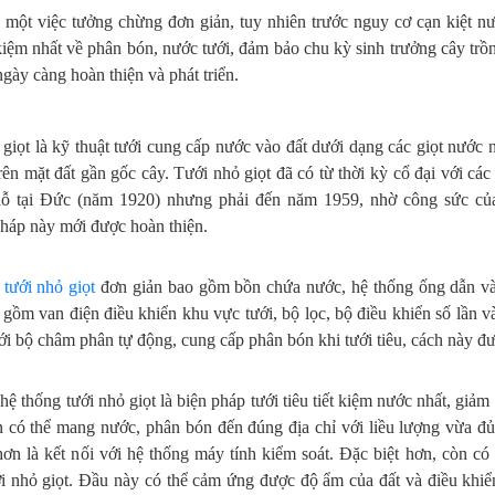
 một việc tưởng chừng đơn giản, tuy nhiên trước nguy cơ cạn kiệt n
 kiệm nhất về phân bón, nước tưới, đảm bảo chu kỳ sinh trưởng cây trồ
ngày càng hoàn thiện và phát triển.
giọt là kỹ thuật tưới cung cấp nước vào đất dưới dạng các giọt nước nh
rên mặt đất gần gốc cây. Tưới nhỏ giọt đã có từ thời kỳ cổ đại với cá
lỗ tại Đức (năm 1920) nhưng phải đến năm 1959, nhờ công sức của
háp này mới được hoàn thiện.
tưới nhỏ giọt
đơn giản bao gồm bồn chứa nước, hệ thống ống dẫn và đ
gồm van điện điều khiển khu vực tưới, bộ lọc, bộ điều khiển số lần và
ới bộ châm phân tự động, cung cấp phân bón khi tưới tiêu, cách này đư
hệ thống tưới nhỏ giọt là biện pháp tưới tiêu tiết kiệm nước nhất, gi
 có thể mang nước, phân bón đến đúng địa chỉ với liều lượng vừa đ
hơn là kết nối với hệ thống máy tính kiểm soát. Đặc biệt hơn, còn c
i nhỏ giọt. Đầu này có thể cảm ứng được độ ẩm của đất và điều khiển