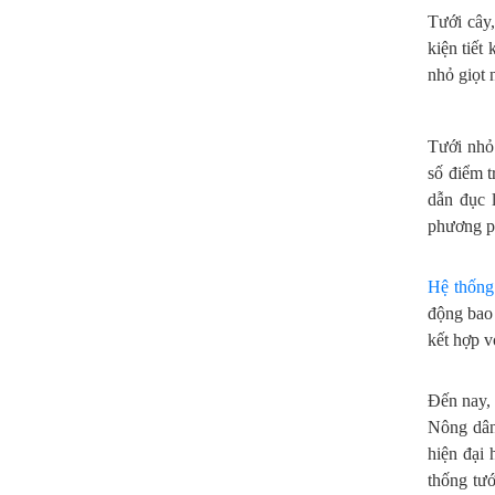
Tưới cây,
kiện tiết
nhỏ giọt 
Tưới nhỏ 
số điểm t
dẫn đục 
phương p
Hệ thống 
động bao 
kết hợp v
Đến nay, 
Nông dân
hiện đại 
thống tướ