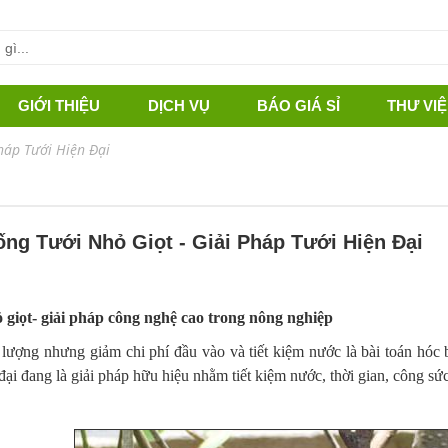
GIỚI THIỆU
DỊCH VỤ
BÁO GIÁ SỈ
THƯ VI
DỰ ÁN CẢNH QUAN
háp Tưới Hiện Đại
DỰ ÁN NÔNG NGHIỆP
ng Tưới Nhỏ Giọt - Giải Pháp Tưới Hiện Đại
 giọt- giải pháp công nghệ cao trong nông nghiệp
 lượng nhưng giảm chi phí đầu vào và tiết kiệm nước là bài toán hó
 đại đang là giải pháp hữu hiệu nhằm tiết kiệm nước, thời gian, công sức