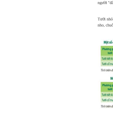
người "đấ
Tưới nhỏ 
nho, chuố