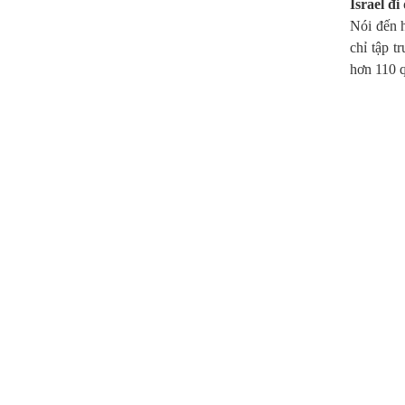
Israel đi
Nói đến h
chỉ tập t
hơn 110 q