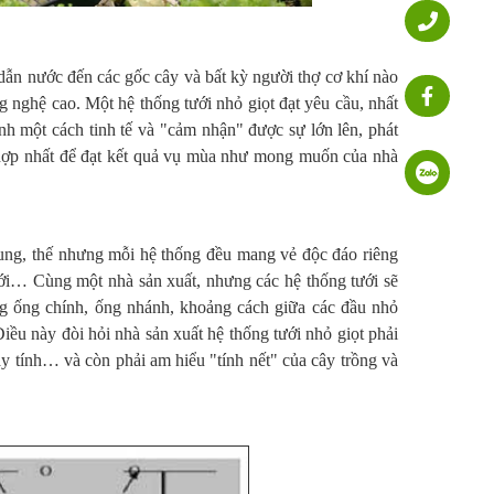
dẫn nước đến các gốc cây và bất kỳ người thợ cơ khí nào
g nghệ cao. Một hệ thống tưới nhỏ giọt đạt yêu cầu, nhất
ành một cách tinh tế và "cảm nhận" được sự lớn lên, phát
h hợp nhất để đạt kết quả vụ mùa như mong muốn của nhà
chung, thế nhưng mỗi hệ thống đều mang vẻ độc đáo riêng
ưới… Cùng một nhà sản xuất, nhưng các hệ thống tưới sẽ
ng ống chính, ống nhánh, khoảng cách giữa các đầu nhỏ
Điều này đòi hỏi nhà sản xuất hệ thống tưới nhỏ giọt phải
máy tính… và còn phải am hiểu "tính nết" của cây trồng và