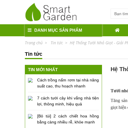
DANH MỤC SẢN PHẨM
Trang chủ
Tin tức
Hệ Thống Tưới Nhỏ Giọt - Giải P
Tin tức
Hệ Thố
TIN MỚI NHẤT
Cách trồng nấm rơm tại nhà năng
suất cao, thu hoạch nhanh
Tưới nhỏ
7 cách tưới cây khi vắng nhà tiện
Tăng sản
lợi, thông minh, hiệu quả
giọt hiện
[Bỏ túi] 2 cách chiết hoa hồng
bằng càng nhiều rễ, khỏe mạnh