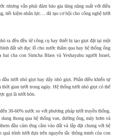
ước nhưng vẫn phải đảm bảo gia tăng năng suất với điều
ng, tiết kiệm nhân lực… đã tạo cơ hội cho công nghệ tưới
ỏ ra đều đều từ công cụ hay thiết bị tạo giọt đặt tại một
c bình đất sét đục lỗ cho nước thấm qua hay hệ thống ống
 hai cha con Simcha Blass và Yeshayahu người Israel,
ầu tưới nhỏ giọt hay dây nhỏ giọt. Phần điều khiển tự
 thời gian tưới trong ngày. Hệ thống tưới nhỏ giọt có thể
ợc gọi là tưới bón.
ảm đến 30-60% nước so với phương pháp tưới truyền thống.
ủ dung thong qua hệ thống van, đường ống, máy bơm và
ó them đầu cảm ứng cắm vào đất và lắp đặt chung với hệ
 quá trình tưới dựa trên nguyên tắc thông minh của con