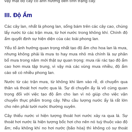
vậy mật độ cây có ảnh hưởng đến tình trạng cây.
III. Độ Ẩm
Các cây lan, nhất là phong lan, sống bám trên các cây cao, chúng
lấy nước từ các trận mưa, từ hơi nước trong không khí. Chính độ
ẩm quyết định sự hiện diện của các loài phong lan.
Yếu tố ảnh hưởng quan trọng nhất tạo độ ẩm cho hoa lan là mưa,
nhưng không phải là mưa to hay mưa nhỏ mà chính là sự phân
bố mưa trong năm mới thật sự quan trọng: mưa rải rác tạo độ ẩm
cao hơn mưa tập trung, vì vậy mà các vùng mưa nhiều, độ ẩm
cáo sẽ có nhiều phong lan.
Nước từ các trận mưa, từ không khi làm vào rễ, di chuyển qua
thân và thoát hơi nước qua lá. Sự di chuyển ấy là vô cùng quan
trọng đối với việc tạo độ ẩm cho lan vì nó giúp cho việc vận
chuyển thực phẩm trong cây. Nhu cầu lượng nước ấy là rất lớn
cho nên phải tưới nước thường xuyên.
Cây thiếu nước vì hiện tượng thoát hơi nước xảy ra qua lá. Sự
thoát hơi nước là hiện tượng bốc hơi cho nên nó tuỳ thuộc vào độ
ẩm; nếu không khí no hơi nước (bão hòa) thì không có sự thoát