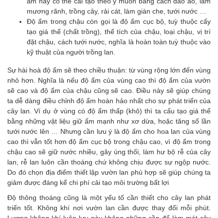
ẩm này có thể cải tạo theo ý muốn bằng cách đào ao, làm
mương rãnh, trồng cây, rải cát, làm giàn che, tưới nước …
Độ ẩm trong chậu còn gọi là độ ẩm cục bộ, tuỳ thuộc cấy
tạo giá thể (chất trồng), thể tích của chậu, loại chậu, vị trí
đặt chậu, cách tưới nước, nghĩa là hoàn toàn tuỳ thuộc vào
kỹ thuật của người trồng lan.
Sự hài hoà độ ẩm sẽ theo chiều thuận: từ vùng rộng lớn đến vùng
nhỏ hơn. Nghĩa là nếu độ ẩm của vùng cao thì độ ẩm của vườn
sẽ cao và độ ẩm của chậu cũng sẽ cao. Điều này sẽ giúp chúng
ta dễ dàng điều chỉnh độ ẩm hoàn hảo nhất cho sự phát triển của
cây lan. Ví dụ ở vùng có độ ẩm thấp (khô) thì ta cấu tạo giá thể
bằng những vật liệu giữ ẩm mạnh như xơ dừa, hoặc tăng số lần
tưới nước lên … Nhưng cần lưu ý là độ ẩm cho hoa lan của vùng
cao thì vẫn tốt hơn độ ẩm cục bộ trong chậu cao, vì độ ẩm trong
chậu cao sẽ giữ nước nhiều, gây úng thối, làm hư bộ rễ của cây
lan, rễ lan luôn cần thoáng chứ không chịu được sự ngộp nước.
Do đó chọn địa điểm thiết lập vườn lan phù hợp sẽ giúp chúng ta
giảm được đáng kể chi phí cải tạo môi trường bất lợi
Độ thông thoáng cũng là một yếu tố cần thiết cho cây lan phát
triển tốt. Không khí nơi vườn lan cần được thay đổi mỗi phút.