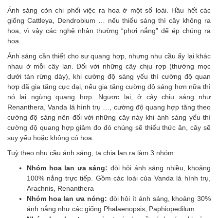
Ánh sáng còn chi phối việc ra hoa ở một số loài. Hầu hết các
giống Cattleya, Dendrobium … nếu thiếu sáng thì cây không ra
hoa, vì vậy các nghệ nhân thường “phơi nắng” để ép chúng ra
hoa.
Ánh sáng cần thiết cho sự quang hợp, nhưng nhu cầu ấy lại khác
nhau ở mỗi cây lan. Đối với những cây chịu rợp (thường mọc
dưới tán rừng dày), khi cường độ sáng yếu thì cường độ quan
hợp đã gia tăng cực đại, nếu gia tăng cường độ sáng hơn nữa thì
nó lại ngừng quang hợp. Ngược lại, ở cây chịu sáng như
Renanthera, Vanda lá hình trụ …, cường độ quang hợp tăng theo
cường độ sáng nên đối với những cây này khi ánh sáng yếu thì
cường độ quang hợp giảm đo đó chúng sẽ thiếu thức ăn, cây sẽ
suy yếu hoặc không có hoa.
Tuỳ theo nhu cầu ánh sáng, ta chia lan ra làm 3 nhóm:
Nhóm hoa lan ưa sáng:
đòi hỏi ánh sáng nhiều, khoảng
100% nắng trực tiếp. Gồm các loài của Vanda lá hình trụ,
Arachnis, Renanthera
Nhóm hoa lan ưa nóng:
đòi hỏi ít ánh sáng, khoảng 30%
ánh nắng như các giống Phalaenopsis, Paphiopedilum