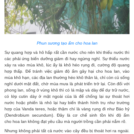
Phun sương tạo ẩm cho hoa lan
Sự quang hợp và hô hấp rất cần nước cho nên khi thiếu nước thì
các phải ứng biến dưỡng giảm đi hay ngừng nghỉ. Sự thiếu nước
xảy ra vào mùa khô, lúc ấy lá khô héo rụng đi, cường độ quang
hợp thấp. Để tránh việc giảm độ ẩm gây hại cho hoa lan, vào
mùa khô hạn, các địa lan thường héo khô thân lá, chỉ còn củ sống
nghỉ dưới mặt đất, chờ mùa mưa là phát triển trở lại. Còn đối với
phong lan, sống ở vùng khô thì có lá mập và dày để dự trữ nước,
có lớp cutin dày ở mặt ngoài của lá để chống lại sự thoát hơi
nước hoặc phiến lá nhỏ lại hay biến thành hình trụ như trường
hợp của Vanda teres, hoặc thậm chí là vàng rụng đi như Báo hỷ
(Dendrobium secundum). Đây là cơ chế sinh tồn khi độ ẩm
cho hoa lan không đạt yêu cầu mà người trồng cần phải nắm rõ.
Nhưng không phải tất cả nước vào cây đều bị thoát hơi ra ngoài.