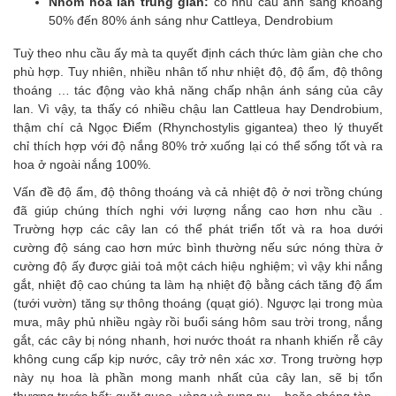
Nhóm hoa lan trung gian:
có nhu cầu ánh sáng khoảng
50% đến 80% ánh sáng như Cattleya, Dendrobium
Tuỳ theo nhu cầu ấy mà ta quyết định cách thức làm giàn che cho
phù hợp. Tuy nhiên, nhiều nhân tố như nhiệt độ, độ ẩm, độ thông
thoáng … tác động vào khả năng chấp nhận ánh sáng của cây
lan. Vì vậy, ta thấy có nhiều chậu lan Cattleua hay Dendrobium,
thậm chí cả Ngọc Điểm (Rhynchostylis gigantea) theo lý thuyết
chỉ thích hợp với độ nắng 80% trở xuống lại có thể sống tốt và ra
hoa ở ngoài nắng 100%.
Vấn đề độ ẩm, độ thông thoáng và cả nhiệt độ ở nơi trồng chúng
đã giúp chúng thích nghi với lượng nắng cao hơn nhu cầu .
Trường hợp các cây lan có thể phát triển tốt và ra hoa dưới
cường độ sáng cao hơn mức bình thường nếu sức nóng thừa ở
cường độ ấy được giải toả một cách hiệu nghiệm; vì vậy khi nắng
gắt, nhiệt độ cao chúng ta làm hạ nhiệt độ bằng cách tăng độ ẩm
(tưới vườn) tăng sự thông thoáng (quạt gió). Ngược lại trong mùa
mưa, mây phủ nhiều ngày rồi buổi sáng hôm sau trời trong, nắng
gắt, các cây bị nóng nhanh, hơi nước thoát ra nhanh khiến rễ cây
không cung cấp kịp nước, cây trở nên xác xơ. Trong trường hợp
này nụ hoa là phần mong manh nhất của cây lan, sẽ bị tổn