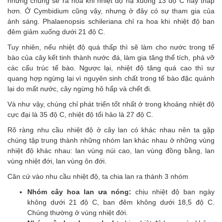
nhưng chúng sẽ ra hoa khi nhiệt độ hạ xuống 13 độ C hay thấp
hơn. Ở Cymbidium cũng vậy, nhưng ở đây có sự tham gia của
ánh sáng. Phalaenopsis schileriana chỉ ra hoa khi nhiệt độ ban
đêm giảm xuống dưới 21 độ C.
Tuy nhiên, nếu nhiệt độ quá thấp thì sẽ làm cho nước trong tế
bào của cây kết tinh thành nước đá, làm gia tăng thể tích, phá vỡ
các cấu trúc tế bào. Ngược lại, nhiệt độ tăng quá cao thì sự
quang hợp ngừng lại vì nguyên sinh chất trong tế bào đặc quánh
lại do mất nước, cây ngừng hô hấp và chết đi.
Và như vậy, chúng chỉ phát triển tốt nhất ở trong khoảng nhiệt độ
cực đại là 35 độ C, nhiệt độ tối hảo là 27 độ C.
Rõ ràng nhu cầu nhiệt độ ở cây lan có khác nhau nên ta gặp
chúng tập trung thành những nhóm lan khác nhau ở những vùng
nhiệt độ khác nhau: lan vùng núi cao, lan vùng đồng bằng, lan
vùng nhiệt đới, lan vùng ôn đới.
Căn cứ vào nhu cầu nhiệt độ, ta chia lan ra thành 3 nhóm
Nhóm cây hoa lan ưa nóng:
chịu nhiệt độ ban ngày
không dưới 21 độ C, ban đêm không dưới 18,5 độ C.
Chúng thường ở vùng nhiệt đới.