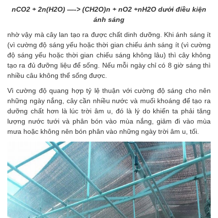
nCO2 + 2n(H2O) —-> (CH2O)n + nO2 +nH2O dưới điều kiện
ánh sáng
nhờ vậy mà cây lan tạo ra được chất dinh dưỡng. Khi ánh sáng ít
(vì cường độ sáng yếu hoặc thời gian chiếu ánh sáng ít (vì cường
độ sáng yếu hoặc thời gian chiếu sáng không lâu) thì cây không
tạo ra đủ đưỡng liệu để sống. Nếu mỗi ngày chỉ có 8 giờ sáng thì
nhiều câu không thể sống được.
Vì cường độ quang hợp tỷ lệ thuận với cường độ sáng cho nên
những ngày nắng, cây cần nhiều nước và muối khoáng để tạo ra
dưỡng chất hơn là lúc trời âm u, đó là lý do khiến ta phải tăng
lượng nước tưới và phân bón vào mùa nắng, giảm đi vào mùa
mưa hoặc không nên bón phân vào những ngày trời âm u, tối.