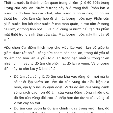
Thật ra nước là thành phần quan trọng chiếm tỷ lệ 60-90% trọng
lượng của cây lan. Nước ở trong cây ở 3 trạng thái. Phần lớn là
nước tự do làm tan các chất, như nước ở nhựa cây; chính sự
thoát hơi nước làm cây héo đi vì mất lượng nước này. Phần còn
ại là nước liên kết như nước ở các mao quản, nước tẩm ở trong
celuloz, ở trong tinh bột … và cuối cùng là nước cấu tạo dự phần
mật thiết trong sinh thái của cây. Mất lượng nước này thì cây sẽ
chết.
Việc chọn địa điểm thích hợp cho việc lập vườn lan sẽ giúp ta
giảm được rất nhiều công sức chăm sóc cho lan, trong đó yếu tố
độ ẩm cho hoa lan là yếu tố quan trọng bậc nhất vì trong thiên
nhiên chính yếu tố độ ẩm chi phối mật độ lan ở vùng. Về phương
diện này, ta cần lưu ý 3 loại độ ẩm:
Độ ẩm của vùng là độ ẩm của khu vực rộng lớn, nơi mà ta
sẽ thiết lập vườn lan. Ẩm độ của vùng do điều kiện địa
hình, địa lý ở nơi ấy định đoạt. Ví dụ độ ẩm của vùng cạnh
sông rạch cao hơn độ ẩm của vùng đồng trống nhiều gió,
độ ẩm của vùng đồi trọc sẽ thấp hơn ẩm được của vùng có
vườn cây ăn trái …
Độ ẩm của vườn là độ ẩm chính ngay trong vườn lan, độ