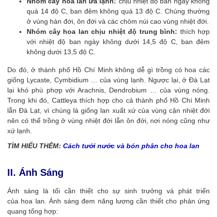
Nhóm cây hoa lan ưa lạnh:
chịu nhiệt độ ban ngày không
quá 14 độ C, ban đêm không quá 13 độ C. Chúng thường
ở vùng hàn đới, ôn đới và các chỏm núi cao vùng nhiệt đới.
Nhóm cây hoa lan chịu nhiệt độ trung bình:
thích hợp
với nhiệt độ ban ngày không dưới 14,5 độ C, ban đêm
không dưới 13,5 độ C.
Do đó, ở thành phố Hồ Chí Minh không dễ gì trồng có hoa các
giống Lycaste, Cymbidium … của vùng lạnh. Ngược lại, ở Đà Lạt
lại khó phù phợp với Arachnis, Dendrobium … của vùng nóng.
Trong khi đó, Cattleya thích hợp cho cả thành phố Hồ Chí Minh
lẫn Đà Lạt, vì chúng là giống lan xuất xứ của vùng cận nhiệt đới
nên có thể trồng ở vùng nhiệt đới lẫn ôn đới, nơi nóng cũng như
xứ lạnh.
TÌM HIỂU THÊM:
Cách tưới nước và bón phân cho hoa lan
II. Ánh Sáng
Ánh sáng là tối cần thiết cho sự sinh trưởng và phát triển
của hoa lan. Ánh sáng đem năng lượng cần thiết cho phản ứng
quang tổng hợp: