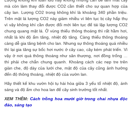
Lượng không khí luân lưu này không những cần để làm mát cây
mà còn làm thay đổi được CO2 cần thiết cho sự quan hợp của
cây lan. Lượng CO2 trong không khí là khoảng 340 phần triệu.
Trên mặt lá lượng CO2 này giảm nhiều vì liên tục bị cây hấp thụ
vì vậy không khí cần được đổi mới liên tục để tái lập lượng CO2
chung quang mặt lá. Ở vùng thiếu thông thoáng thì rất hầm hơi,
nhất là khi độ ẩm tăng, nhiệt độ tăng. Càng thiếu thông thoáng
càng dễ gia tăng bệnh cho lan. Nhưng sự thông thoáng quá nhiều
thì lại gia tăng sự bốc hơi nước ở cây cao, cây kém phát triển. Vì
vậy ở nơi quá thông thoáng như sân thượng, nơi đồng trống …
thì phải che chắn chung quanh. Khoảng cách các nẹp tre trên
giàn che, độ dày của lưới che, mật độ của cây cũng ảnh hưởng
đến độ thông thoáng, nhiệt độ của vườn lan.
Hãy thiết kế khu vườn hội tụ hài hòa giữa 3 yếu tố nhiệt độ, ánh
sáng và độ ẩm cho hoa lan để cây sinh trưởng tốt nhất.
XEM THÊM:
Cách trồng hoa mười giờ trong chai nhựa độc
đáo, sáng tạo