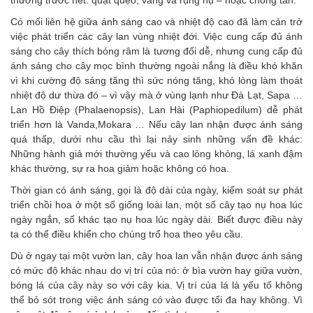
thương trước hết: quặt quẹo, vàng và rụng nụ – hoặc chóng tàn.
Có mối liên hệ giữa ánh sáng cao và nhiệt độ cao đã làm cản trở
việc phát triển các cây lan vùng nhiệt đới. Việc cung cấp đủ ánh
sáng cho cây thích bóng râm là tương đối dễ, nhưng cung cấp đủ
ánh sáng cho cây mọc bình thường ngoài nắng là điều khó khăn
vì khi cường độ sáng tăng thì sức nóng tăng, khó lòng làm thoát
nhiệt độ dư thừa đó – vì vậy mà ở vùng lạnh như Đà Lạt, Sapa …
Lan Hồ Điệp (Phalaenopsis), Lan Hài (Paphiopedilum) dễ phát
triển hơn là Vanda,Mokara … Nếu cây lan nhận được ánh sáng
quá thấp, dưới nhu cầu thì lại nảy sinh những vấn đề khác:
Những hành giả mới thường yếu và cao lỏng khỏng, lá xanh đậm
khác thường, sự ra hoa giảm hoặc không có hoa.
Thời gian có ánh sáng, gọi là độ dài của ngày, kiểm soát sự phát
triển chồi hoa ở một số giống loài lan, một số cây tạo nụ hoa lúc
ngày ngắn, số khác tạo nụ hoa lúc ngày dài. Biết được điều này
ta có thể điều khiển cho chúng trổ hoa theo yêu cầu.
Dù ở ngay tại một vườn lan, cây hoa lan vẫn nhận được ánh sáng
có mức độ khác nhau do vị trí của nó: ở bìa vườn hay giữa vườn,
bóng lá của cây này so với cây kia. Vị trí của lá là yếu tố không
thể bỏ sót trong việc ánh sáng có vào được tối đa hay không. Vì