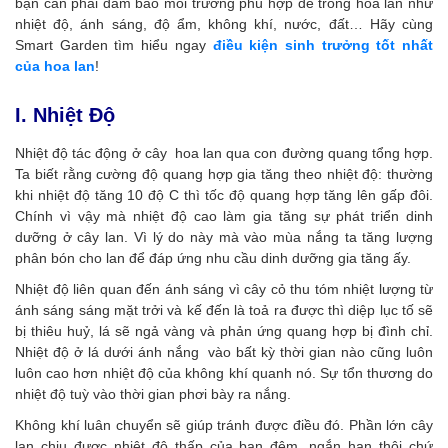
bạn cần phải đảm bảo môi trường phù hợp để trồng hoa lan như
nhiệt độ, ánh sáng, độ ẩm, không khí, nước, đất… Hãy cùng
Smart Garden tìm hiểu ngay
điều kiện sinh trưởng tốt nhất
của hoa lan
!
I. Nhiệt Độ
Nhiệt độ tác động ở cây hoa lan qua con đường quang tổng hợp.
Ta biết rằng cường độ quang hợp gia tăng theo nhiệt độ: thường
khi nhiệt độ tăng 10 độ C thì tốc độ quang hợp tăng lên gấp đôi.
Chính vì vậy mà nhiệt độ cao làm gia tăng sự phát triển dinh
dưỡng ở cây lan. Vì lý do này mà vào mùa nắng ta tăng lượng
phân bón cho lan
để đáp ứng nhu cầu dinh dưỡng gia tăng ấy.
Nhiệt độ liên quan đến ánh sáng vì cây cỏ thu tóm nhiệt lượng từ
ánh sáng sáng mặt trởi và kế đến là toả ra được thì diệp lục tố sẽ
bị thiêu huỷ, lá sẽ ngả vàng và phản ứng quang hợp bị đình chỉ.
Nhiệt độ ở lá dưới ánh nắng vào bất kỳ thời gian nào cũng luôn
luôn cao hơn nhiệt độ của không khí quanh nó. Sự tổn thương do
nhiệt độ tuỳ vào thời gian phơi bày ra nắng.
Không khí luân chuyển sẽ giúp tránh được điều đó. Phần lớn cây
lan chịu được nhiệt độ thấp của ban đêm, ngắn hạn thôi chứ