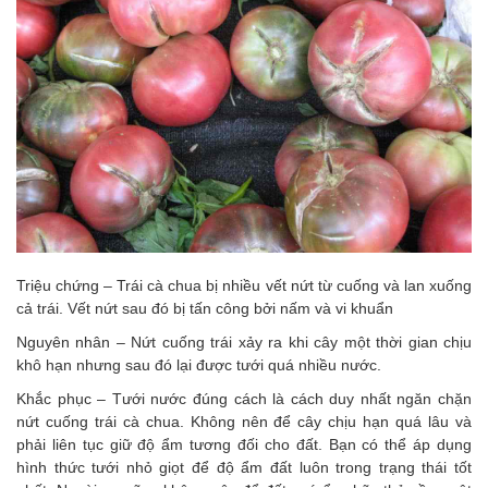
Triệu chứng – Trái cà chua bị nhiều vết nứt từ cuống và lan xuống
cả trái. Vết nứt sau đó bị tấn công bởi nấm và vi khuẩn
Nguyên nhân – Nứt cuống trái xảy ra khi cây một thời gian chịu
khô hạn nhưng sau đó lại được tưới quá nhiều nước.
Khắc phục – Tưới nước đúng cách là cách duy nhất ngăn chặn
nứt cuống trái cà chua. Không nên để cây chịu hạn quá lâu và
phải liên tục giữ độ ẩm tương đối cho đất. Bạn có thể áp dụng
hình thức tưới nhỏ giọt để độ ẩm đất luôn trong trạng thái tốt