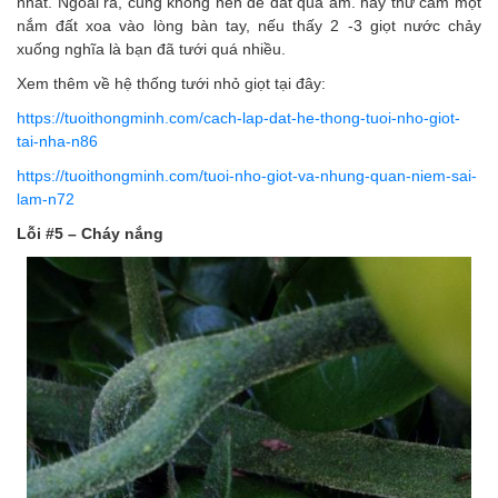
nhất. Ngoài ra, cũng không nên để đất quá ẩm. hãy thử cầm một
nắm đất xoa vào lòng bàn tay, nếu thấy 2 -3 giọt nước chảy
xuống nghĩa là bạn đã tưới quá nhiều.
Xem thêm về hệ thống tưới nhỏ giọt tại đây:
https://tuoithongminh.com/cach-lap-dat-he-thong-tuoi-nho-giot-
tai-nha-n86
https://tuoithongminh.com/tuoi-nho-giot-va-nhung-quan-niem-sai-
lam-n72
Lỗi #5 – Cháy nắng