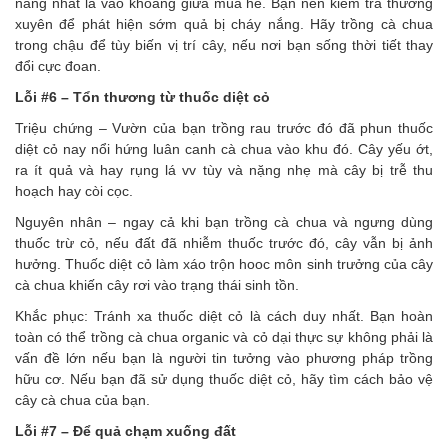
nắng nhất là vào khoảng giữa mùa hè. Bạn nên kiểm tra thường
xuyên để phát hiện sớm quả bị cháy nắng. Hãy trồng cà chua
trong chậu để tùy biến vị trí cây, nếu nơi bạn sống thời tiết thay
đổi cực đoan.
Lỗi #6 – Tổn thương từ thuốc diệt cỏ
Triệu chứng – Vườn của bạn trồng rau trước đó đã phun thuốc
diệt cỏ nay nổi hứng luân canh cà chua vào khu đó. Cây yếu ớt,
ra ít quả và hay rụng lá vv tùy và nặng nhẹ mà cây bị trễ thu
hoạch hay còi cọc.
Nguyên nhân – ngay cả khi bạn trồng cà chua và ngưng dùng
thuốc trừ cỏ, nếu đất đã nhiễm thuốc trước đó, cây vẫn bị ảnh
hưởng. Thuốc diệt cỏ làm xáo trộn hooc môn sinh trưởng của cây
cà chua khiến cây rơi vào trạng thái sinh tồn.
Khắc phục: Tránh xa thuốc diệt cỏ là cách duy nhất. Bạn hoàn
toàn có thể trồng cà chua organic và cỏ dại thực sự không phải là
vấn đề lớn nếu bạn là người tin tưởng vào phương pháp trồng
hữu cơ. Nếu bạn đã sử dụng thuốc diệt cỏ, hãy tìm cách bảo vệ
cây cà chua của bạn.
Lỗi #7 – Để quả chạm xuống đất