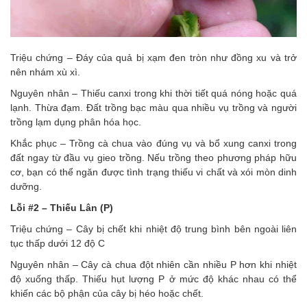
Triệu chứng – Đáy của quả bị xạm đen tròn như đồng xu và trở
nên nhám xù xì.
Nguyên nhân – Thiếu canxi trong khi thời tiết quá nóng hoặc quá
lạnh. Thừa đạm. Đất trồng bạc màu qua nhiều vụ trồng và người
trồng lạm dụng phân hóa học.
Khắc phục – Trồng cà chua vào đúng vụ và bổ xung canxi trong
đất ngay từ đầu vụ gieo trồng. Nếu trồng theo phương pháp hữu
cơ, bạn có thể ngăn được tình trạng thiếu vi chất và xói mòn dinh
dưỡng.
Lỗi #2 – Thiếu Lân (P)
Triệu chứng – Cây bị chết khi nhiệt độ trung bình bên ngoài liên
tục thấp dưới 12 độ C
Nguyên nhân – Cây cà chua đột nhiên cần nhiều P hơn khi nhiệt
độ xuống thấp. Thiếu hụt lượng P ở mức độ khác nhau có thể
khiến các bộ phận của cây bị héo hoặc chết.