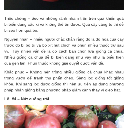
Triệu chứng – Sẹo và những rãnh nhám trên trên quả khiến quả
bị biến dạng xấu xí và không thể ăn được. Quả cây càng to thì dễ
bị sẹo hơn quả bé.
Nguyên nhân – nhiều người chắc chắn rằng đó là do hoa của cây
trước đó bị bọ trĩ và bọ xít hút chích và phun nhiều thuốc trừ sâu
vv. Tuy nhiên vấn đề là do cách bạn chọn lựa giống cà chua.
Nhiều giống cà chua dễ bị biến dạng như vậy như là biểu hiện
của gen lặn. Phun thuốc không giải quyết được vấn đề.
Khắc phục – Không nên trồng nhiều giống cà chua khác nhau
trong vườn để tránh thụ phấn chéo. Sàng lọc giống tốt giống
khỏe. Khi sàng lọc được giống thì nên ưu tiên áp dụng phương
pháp nhân giống bằng phương pháp giâm cành thay vì gieo hạt.
Lỗi #4 – Nứt cuống trái