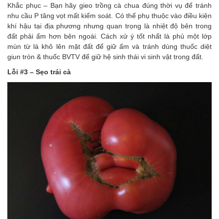
Khắc phục – Bạn hãy gieo trồng cà chua đúng thời vụ để tránh
nhu cầu P tăng vọt mất kiểm soát. Có thể phụ thuộc vào điều kiện
khí hậu tại địa phương nhưng quan trọng là nhiệt độ bên trong
đất phải ấm hơn bên ngoài. Cách xử ý tốt nhất là phủ một lớp
mùn từ lá khô lên mặt đất để giữ ấm và tránh dùng thuốc diệt
giun tròn & thuốc BVTV để giữ hệ sinh thái vi sinh vật trong đất.
Lỗi #3 – Sẹo trái cà